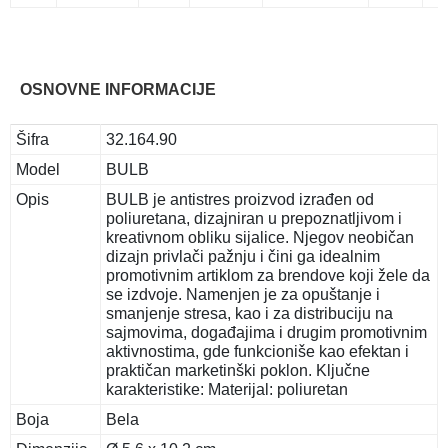
OSNOVNE INFORMACIJE
Šifra
32.164.90
Model
BULB
Opis
BULB je antistres proizvod izrađen od
poliuretana, dizajniran u prepoznatljivom i
kreativnom obliku sijalice. Njegov neobičan
dizajn privlači pažnju i čini ga idealnim
promotivnim artiklom za brendove koji žele da
se izdvoje. Namenjen je za opuštanje i
smanjenje stresa, kao i za distribuciju na
sajmovima, događajima i drugim promotivnim
aktivnostima, gde funkcioniše kao efektan i
praktičan marketinški poklon. Ključne
karakteristike: Materijal: poliuretan
Boja
Bela