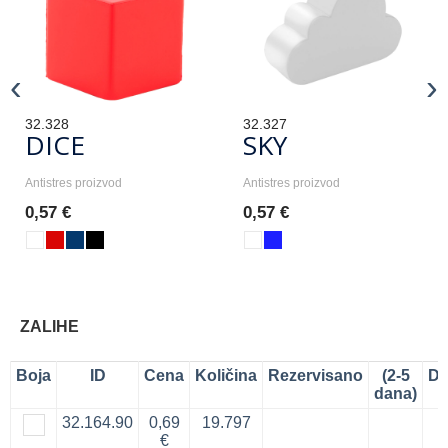
‹
›
32.328
32.327
DICE
SKY
Antistres proizvod
Antistres proizvod
0,57 €
0,57 €
ZALIHE
Boja
ID
Cena
Količina
Rezervisano
(2-5
Do
dana)
32.164.90
0,69
19.797
€