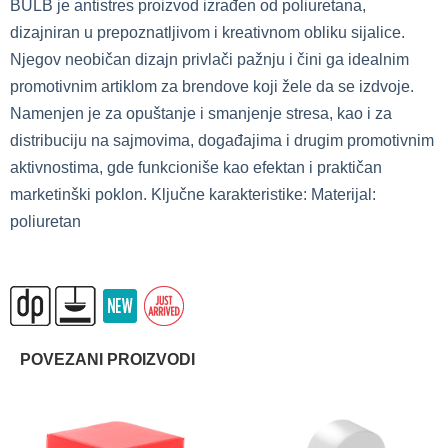
BULB je antistres proizvod izrađen od poliuretana,
dizajniran u prepoznatljivom i kreativnom obliku sijalice.
Njegov neobičan dizajn privlači pažnju i čini ga idealnim
promotivnim artiklom za brendove koji žele da se izdvoje.
Namenjen je za opuštanje i smanjenje stresa, kao i za
distribuciju na sajmovima, događajima i drugim promotivnim
aktivnostima, gde funkcioniše kao efektan i praktičan
marketinški poklon. Ključne karakteristike: Materijal:
poliuretan
POVEZANI PROIZVODI