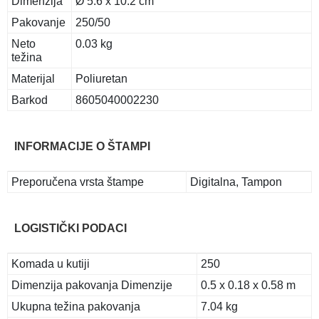
Dimenzija
Ø 5.6 x 10.2 cm
Pakovanje
250/50
Neto
0.03 kg
težina
Materijal
Poliuretan
Barkod
8605040002230
INFORMACIJE O ŠTAMPI
Preporučena vrsta štampe
Digitalna, Tampon
LOGISTIČKI PODACI
Komada u kutiji
250
Dimenzija pakovanja Dimenzije
0.5 x 0.18 x 0.58 m
Ukupna težina pakovanja
7.04 kg