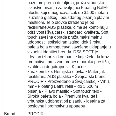
pažnjom prema detaljima, pruža vrhunsko
iskustvo pisanja zahvaljujući Floating Ball®
ulošku koji omogućava čak do 3.500 metara
izuzetno glatkog i pouzdanog pisanja plavim
mastilom. Telo olovke izrađeno je od
reciklirane ABS plastike, čime se kombinuju
održivost i švajcarski standard kvaliteta. Soft
touch završna obrada pruža maksimalnu
udobnost i sofisticiran izgled, dok široka
paleta boja omogućava savršeno uklapanje u
vizuelni identitet brenda. DS8 SOFT je
idealan izbor za kompanije koje žele da kroz
promotivni proizvod prenesu poruku prestiža,
kvaliteta i dugotrajnosti. Ključne
karakteristike: Hemijska olovka • Materijal:
reciklirana ABS plastika • Švajcarski brend
PRODIR • Proizvedeno u Švajcarskoj • Vrh 1
mm • Floating Ball® refill – do 3.500 m
pisanja • Plavo mastilo • Soft touch telo •
Široka paleta boja • Premium kvalitet i
vrhunska udobnost pri pisanju • Idealna za
poslovnu i promotivnu upotrebu
Brend
PRODIR