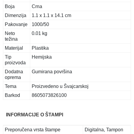
Boja
Crna
Dimenzija
1.1 x 1.1 x 14.1 cm
Pakovanje
1000/50
Neto
0.01 kg
težina
Materijal
Plastika
Tip
Hemijska
proizvoda
Dodatna
Gumirana površina
oprema
Tema
Proizvedeno u Švajcarskoj
Barkod
8605073826100
INFORMACIJE O ŠTAMPI
Preporučena vrsta štampe
Digitalna, Tampon