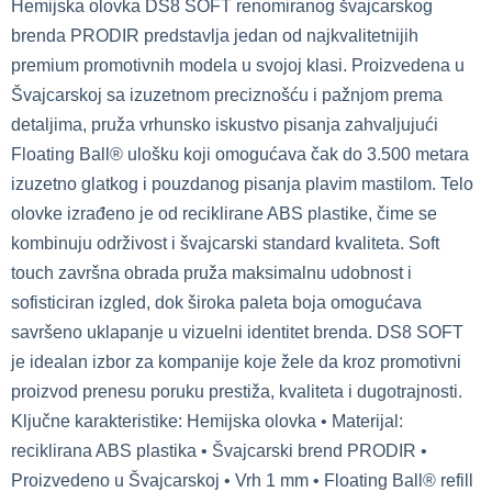
Hemijska olovka DS8 SOFT renomiranog švajcarskog
brenda PRODIR predstavlja jedan od najkvalitetnijih
premium promotivnih modela u svojoj klasi. Proizvedena u
Švajcarskoj sa izuzetnom preciznošću i pažnjom prema
detaljima, pruža vrhunsko iskustvo pisanja zahvaljujući
Floating Ball® ulošku koji omogućava čak do 3.500 metara
izuzetno glatkog i pouzdanog pisanja plavim mastilom. Telo
olovke izrađeno je od reciklirane ABS plastike, čime se
kombinuju održivost i švajcarski standard kvaliteta. Soft
touch završna obrada pruža maksimalnu udobnost i
sofisticiran izgled, dok široka paleta boja omogućava
savršeno uklapanje u vizuelni identitet brenda. DS8 SOFT
je idealan izbor za kompanije koje žele da kroz promotivni
proizvod prenesu poruku prestiža, kvaliteta i dugotrajnosti.
Ključne karakteristike: Hemijska olovka • Materijal:
reciklirana ABS plastika • Švajcarski brend PRODIR •
Proizvedeno u Švajcarskoj • Vrh 1 mm • Floating Ball® refill