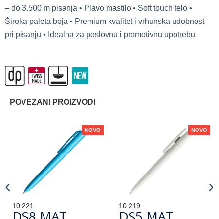
– do 3.500 m pisanja • Plavo mastilo • Soft touch telo •
Široka paleta boja • Premium kvalitet i vrhunska udobnost
pri pisanju • Idealna za poslovnu i promotivnu upotrebu
POVEZANI PROIZVODI
NOVO
NOVO
‹
›
10.221
10.219
DS8 MAT
DS5 MAT