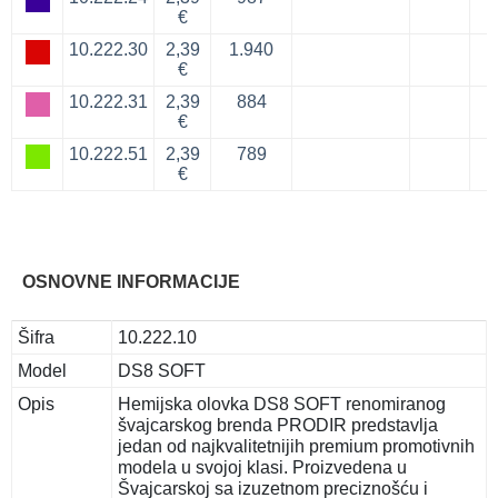
€
10.222.30
2,39
1.940
€
10.222.31
2,39
884
€
10.222.51
2,39
789
€
OSNOVNE INFORMACIJE
Šifra
10.222.10
Model
DS8 SOFT
Opis
Hemijska olovka DS8 SOFT renomiranog
švajcarskog brenda PRODIR predstavlja
jedan od najkvalitetnijih premium promotivnih
modela u svojoj klasi. Proizvedena u
Švajcarskoj sa izuzetnom preciznošću i