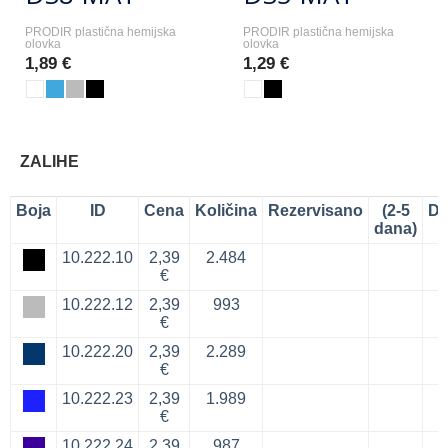
PRODIR plastična hemijska
PRODIR plastična hemijska
olovka
olovka
1,89 €
1,29 €
ZALIHE
Boja
ID
Cena
Količina
Rezervisano
(2-5
Do
dana)
10.222.10
2,39
2.484
€
10.222.12
2,39
993
€
10.222.20
2,39
2.289
€
10.222.23
2,39
1.989
€
10.222.24
2,39
987