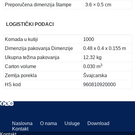
Preporučena dimenzija štampe
3.6 × 0.5 cm
LOGISTIČKI PODACI
Komada u kutiji
1000
Dimenzija pakovanja Dimenzije
0.48 x 0.4 x 0.155 m
Ukupna težina pakovanja
12.32 kg
3
Carton volume
0.030 m
Zemlja porekla
Švajcarska
HS kod
960810920000
Naslovna
O nama
Usluge
Download
Kontakt
Kontakt