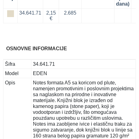
dana)
34.641.71
2,15
2.685
€
OSNOVNE INFORMACIJE
Šifra
34.641.71
Model
EDEN
Opis
Notes formata A5 sa koricom od plute,
namenjen promotivnim i poslovnim projektima
sa naglaskom na prirodne i inovativne
materijale. Knjižni blok je izrađen od
kamenog papira (stone paper), koji je
vodootporan i izdržljiv, što omogućava
pouzdanu upotrebu u različitim uslovima.
Notes ima zaobljene ivice i elastičnu traku za
sigurno zatvaranje, dok knjižni blok u linije sa
160 strana belog papira gramature 120 g/m²