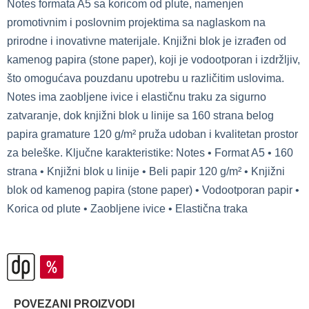
Notes formata A5 sa koricom od plute, namenjen
promotivnim i poslovnim projektima sa naglaskom na
prirodne i inovativne materijale. Knjižni blok je izrađen od
kamenog papira (stone paper), koji je vodootporan i izdržljiv,
što omogućava pouzdanu upotrebu u različitim uslovima.
Notes ima zaobljene ivice i elastičnu traku za sigurno
zatvaranje, dok knjižni blok u linije sa 160 strana belog
papira gramature 120 g/m² pruža udoban i kvalitetan prostor
za beleške. Ključne karakteristike: Notes • Format A5 • 160
strana • Knjižni blok u linije • Beli papir 120 g/m² • Knjižni
blok od kamenog papira (stone paper) • Vodootporan papir •
Korica od plute • Zaobljene ivice • Elastična traka
POVEZANI PROIZVODI