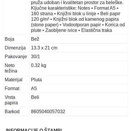
pruža udoban i kvalitetan prostor za beleške.
Ključne karakteristike: Notes • Format A5 •
160 strana • Knjižni blok u linije • Beli papir
120 g/m² • Knjižni blok od kamenog papira
(stone paper) • Vodootporan papir • Korica od
plute • Zaobljene ivice • Elastična traka
Boja
Bež
Dimenzija
13.3 x 21 cm
Pakovanje
30/1
Neto
0.32 kg
težina
Materijal
Pluta
Format
A5
Vrsta
Beli
papira
Barkod
8605040057032
INFORMACIJE O ŠTAMPI