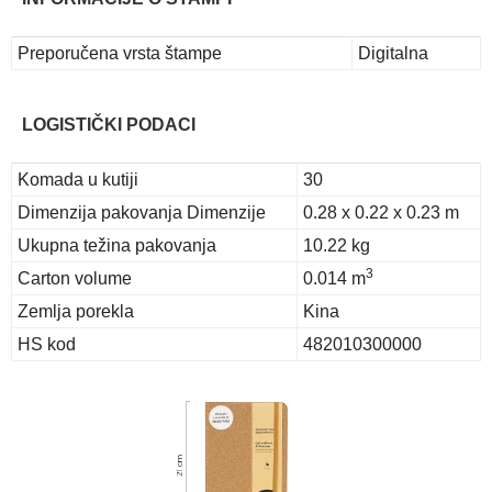
Preporučena vrsta štampe
Digitalna
LOGISTIČKI PODACI
Komada u kutiji
30
Dimenzija pakovanja Dimenzije
0.28 x 0.22 x 0.23 m
Ukupna težina pakovanja
10.22 kg
3
Carton volume
0.014 m
Zemlja porekla
Kina
HS kod
482010300000