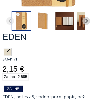
EDEN
34.641.71
2,15 €
Zaliha
2.685
ZALIHE
EDEN, notes a5, vodootporni papir, bež