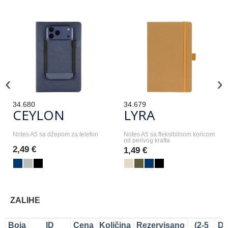
‹
›
34.680
34.679
CEYLON
LYRA
Notes A5 sa džepom za telefon
Notes A5 sa fleksibilnom koricom
od perivog krafta
2,49 €
1,49 €
ZALIHE
Boja
ID
Cena
Količina
Rezervisano
(2-5
Do