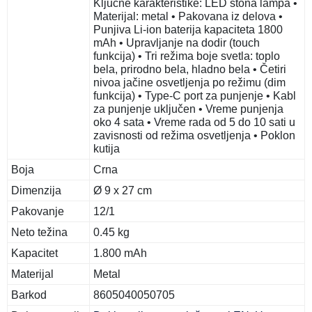
Ključne karakteristike: LED stona lampa •
Materijal: metal • Pakovana iz delova •
Punjiva Li-ion baterija kapaciteta 1800
mAh • Upravljanje na dodir (touch
funkcija) • Tri režima boje svetla: toplo
bela, prirodno bela, hladno bela • Četiri
nivoa jačine osvetljenja po režimu (dim
funkcija) • Type-C port za punjenje • Kabl
za punjenje uključen • Vreme punjenja
oko 4 sata • Vreme rada od 5 do 10 sati u
zavisnosti od režima osvetljenja • Poklon
kutija
Boja
Crna
Dimenzija
Ø 9 x 27 cm
Pakovanje
12/1
Neto težina
0.45 kg
Kapacitet
1.800 mAh
Materijal
Metal
Barkod
8605040050705