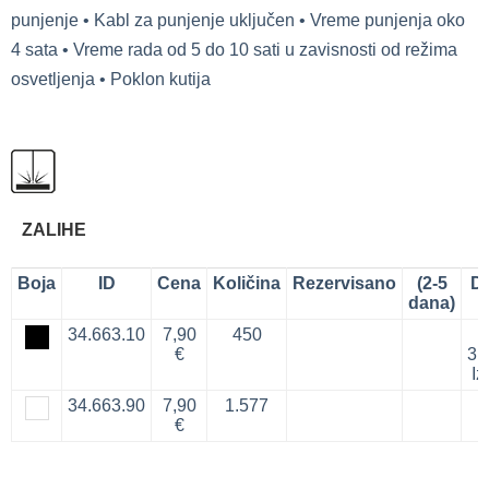
punjenje • Kabl za punjenje uključen • Vreme punjenja oko
4 sata • Vreme rada od 5 do 10 sati u zavisnosti od režima
osvetljenja • Poklon kutija
ZALIHE
Boja
ID
Cena
Količina
Rezervisano
(2-5
D
dana)
34.663.10
7,90
450
€
31
Iz
34.663.90
7,90
1.577
€