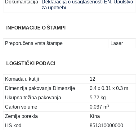
Dokumantacija
Deklaracija o usaglašenosti EN
,
Uputstvo
za upotrebu
INFORMACIJE O ŠTAMPI
Preporučena vrsta štampe
Laser
LOGISTIČKI PODACI
Komada u kutiji
12
Dimenzija pakovanja Dimenzije
0.4 x 0.31 x 0.3 m
Ukupna težina pakovanja
5.72 kg
3
Carton volume
0.037 m
Zemlja porekla
Kina
HS kod
851310000000