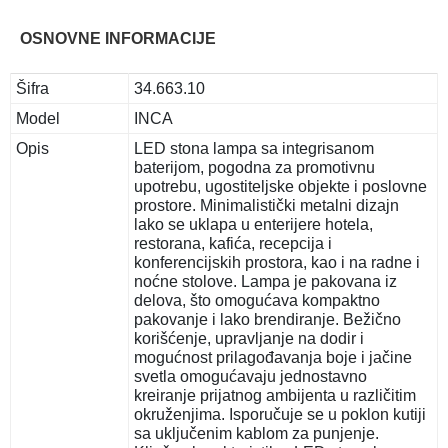
OSNOVNE INFORMACIJE
Šifra
34.663.10
Model
INCA
Opis
LED stona lampa sa integrisanom
baterijom, pogodna za promotivnu
upotrebu, ugostiteljske objekte i poslovne
prostore. Minimalistički metalni dizajn
lako se uklapa u enterijere hotela,
restorana, kafića, recepcija i
konferencijskih prostora, kao i na radne i
noćne stolove. Lampa je pakovana iz
delova, što omogućava kompaktno
pakovanje i lako brendiranje. Bežično
korišćenje, upravljanje na dodir i
mogućnost prilagođavanja boje i jačine
svetla omogućavaju jednostavno
kreiranje prijatnog ambijenta u različitim
okruženjima. Isporučuje se u poklon kutiji
sa uključenim kablom za punjenje.