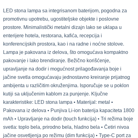
LED stona lampa sa integrisanom baterijom, pogodna za
promotivnu upotrebu, ugostiteljske objekte i poslovne
prostore. Minimalistički metalni dizajn lako se uklapa u
enterijere hotela, restorana, kafića, recepcija i
konferencijskih prostora, kao i na radne i noćne stolove.
Lampa je pakovana iz delova, što omogućava kompaktno
pakovanje i lako brendiranje. Bežično korišćenje,
upravljanje na dodir i mogućnost prilagođavanja boje i
jačine svetla omogućavaju jednostavno kreiranje prijatnog
ambijenta u različitim okruženjima. Isporučuje se u poklon
kutiji sa uključenim kablom za punjenje. Ključne
karakteristike: LED stona lampa • Materijal: metal •
Pakovana iz delova • Punjiva Li-ion baterija kapaciteta 1800
mAh • Upravljanje na dodir (touch funkcija) • Tri režima boje
svetla: toplo bela, prirodno bela, hladno bela • Četiri nivoa
jačine osvetljenja po režimu (dim funkcija) • Type-C port za