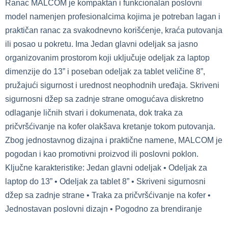
Ranac MALCOM je kompaktan i funkcionalan poslovni
model namenjen profesionalcima kojima je potreban lagan i
praktičan ranac za svakodnevno korišćenje, kraća putovanja
ili posao u pokretu. Ima Jedan glavni odeljak sa jasno
organizovanim prostorom koji uključuje odeljak za laptop
dimenzije do 13” i poseban odeljak za tablet veličine 8”,
pružajući sigurnost i urednost neophodnih uređaja. Skriveni
sigurnosni džep sa zadnje strane omogućava diskretno
odlaganje ličnih stvari i dokumenata, dok traka za
pričvršćivanje na kofer olakšava kretanje tokom putovanja.
Zbog jednostavnog dizajna i praktične namene, MALCOM je
pogodan i kao promotivni proizvod ili poslovni poklon.
Ključne karakteristike: Jedan glavni odeljak • Odeljak za
laptop do 13” • Odeljak za tablet 8” • Skriveni sigurnosni
džep sa zadnje strane • Traka za pričvršćivanje na kofer •
Jednostavan poslovni dizajn • Pogodno za brendiranje