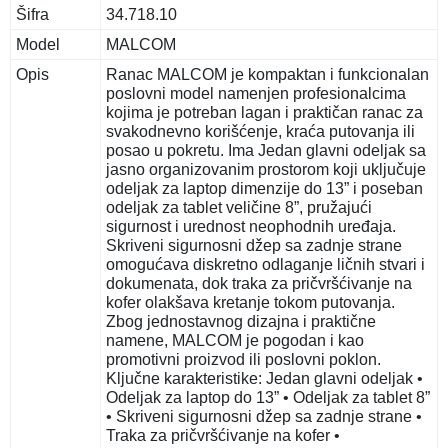
Šifra
34.718.10
Model
MALCOM
Opis
Ranac MALCOM je kompaktan i funkcionalan
poslovni model namenjen profesionalcima
kojima je potreban lagan i praktičan ranac za
svakodnevno korišćenje, kraća putovanja ili
posao u pokretu. Ima Jedan glavni odeljak sa
jasno organizovanim prostorom koji uključuje
odeljak za laptop dimenzije do 13” i poseban
odeljak za tablet veličine 8”, pružajući
sigurnost i urednost neophodnih uređaja.
Skriveni sigurnosni džep sa zadnje strane
omogućava diskretno odlaganje ličnih stvari i
dokumenata, dok traka za pričvršćivanje na
kofer olakšava kretanje tokom putovanja.
Zbog jednostavnog dizajna i praktične
namene, MALCOM je pogodan i kao
promotivni proizvod ili poslovni poklon.
Ključne karakteristike: Jedan glavni odeljak •
Odeljak za laptop do 13” • Odeljak za tablet 8”
• Skriveni sigurnosni džep sa zadnje strane •
Traka za pričvršćivanje na kofer •