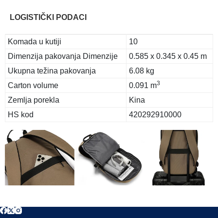
LOGISTIČKI PODACI
Komada u kutiji
10
Dimenzija pakovanja Dimenzije
0.585 x 0.345 x 0.45 m
Ukupna težina pakovanja
6.08 kg
3
Carton volume
0.091 m
Zemlja porekla
Kina
HS kod
420292910000