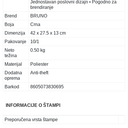
Jednostavan poslovni dizajn • Pogodno za
brendiranje
Brend
BRUNO
Boja
Crna
Dimenzija
42 x 27.5 x 13 cm
Pakovanje
10/1
Neto
0.50 kg
težina
Materijal
Poliester
Dodatna
Anti-theft
oprema
Barkod
8605073830695
INFORMACIJE O ŠTAMPI
Preporučena vrsta štampe