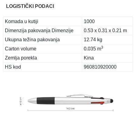
LOGISTIČKI PODACI
Komada u kutiji
1000
Dimenzija pakovanja Dimenzije
0.53 x 0.31 x 0.21 m
Ukupna težina pakovanja
12.74 kg
3
Carton volume
0.035 m
Zemlja porekla
Kina
HS kod
960810920000