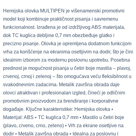
Hemijska olovka MULTIPEN je višenamenski promotivni
model koji kombinuje praktičnost pisanja i savremenu
funkcionalnost. Izrađena je od izdržljivog ABS materijala,
dok TC kuglica debljine 0,7 mm obezbeđuje glatko i
precizno pisanje. Olovka je opremljena dodatnom funkcijom
vrha za korišćenje na ekranima osetljivim na dodir, što je čini
idealnim izborom za modernu poslovnu upotrebu. Posebna
prednost je mogućnost pisanja u četiri boje mastila – plavoj,
crvenoj, crnoj i zelenoj – što omogućava veću fleksibilnost u
svakodnevnim zadacima. Metalik završna obrada daje
olovci atraktivan i profesionalan izgled, čineći je odličnim
promotivnim proizvodom za brendiranje i korporativne
događaje. Ključne karakteristike: Hemijska olovka •
Materijal: ABS • TC kuglica 0,7 mm • Mastilo u četiri boje
(plavo, crveno, crno, zeleno) • Vrh za ekrane osetljive na
dodir • Metalik završna obrada • Idealna za poslovnu i