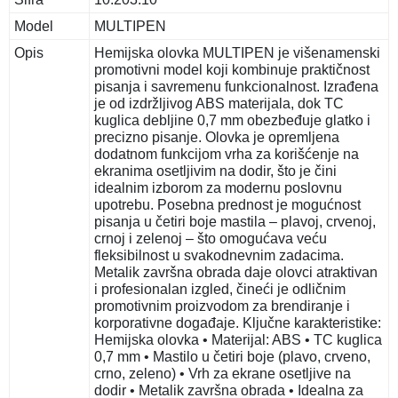
Model
MULTIPEN
Opis
Hemijska olovka MULTIPEN je višenamenski
promotivni model koji kombinuje praktičnost
pisanja i savremenu funkcionalnost. Izrađena
je od izdržljivog ABS materijala, dok TC
kuglica debljine 0,7 mm obezbeđuje glatko i
precizno pisanje. Olovka je opremljena
dodatnom funkcijom vrha za korišćenje na
ekranima osetljivim na dodir, što je čini
idealnim izborom za modernu poslovnu
upotrebu. Posebna prednost je mogućnost
pisanja u četiri boje mastila – plavoj, crvenoj,
crnoj i zelenoj – što omogućava veću
fleksibilnost u svakodnevnim zadacima.
Metalik završna obrada daje olovci atraktivan
i profesionalan izgled, čineći je odličnim
promotivnim proizvodom za brendiranje i
korporativne događaje. Ključne karakteristike:
Hemijska olovka • Materijal: ABS • TC kuglica
0,7 mm • Mastilo u četiri boje (plavo, crveno,
crno, zeleno) • Vrh za ekrane osetljive na
dodir • Metalik završna obrada • Idealna za