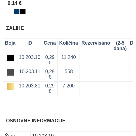
0,14 €
ZALIHE
Boja
ID
Cena
Količina
Rezervisano
(2-5
Do
dana)
10.203.10
0,29
11.240
€
10.203.11
0,29
558
€
10.203.81
0,29
7.200
€
OSNOVNE INFORMACIJE
Šifra
10.203.10