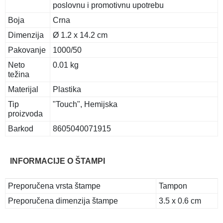
poslovnu i promotivnu upotrebu
Boja
Crna
Dimenzija
Ø 1.2 x 14.2 cm
Pakovanje
1000/50
Neto
0.01 kg
težina
Materijal
Plastika
Tip
"Touch", Hemijska
proizvoda
Barkod
8605040071915
INFORMACIJE O ŠTAMPI
Preporučena vrsta štampe
Tampon
Preporučena dimenzija štampe
3.5 x 0.6 cm