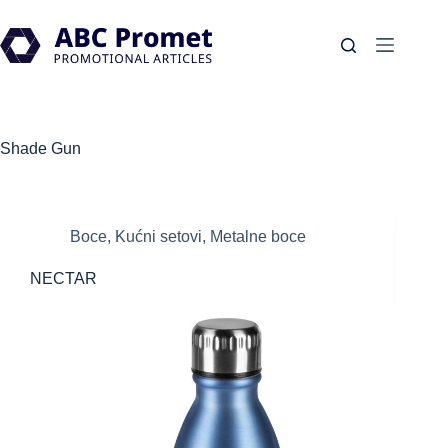
Skip
to
content
Shade
Gun
Boce
,
Kućni setovi
,
Metalne boce
NECTAR