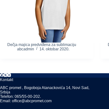
Dečja majica predviđena za sublimaciju
abcadmin
14. oktobar 2020.
Kontakt
ABC promet , Bogoboja Atanackovića 14, Novi Sad,
Srbija
Telefon: 065/55-00-202.
Email: office@abcpromet.com