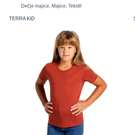
Dečje majice
,
Majice
,
Tekstil
TERRA KID