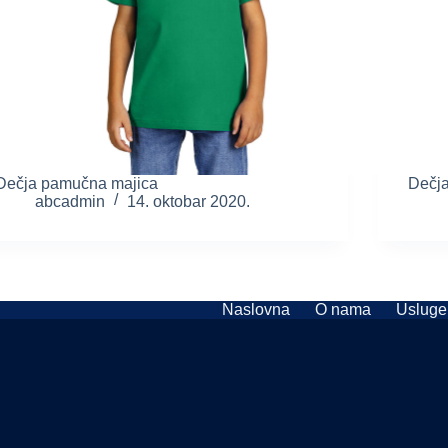
Dečja pamučna majica
Dečja
abcadmin
14. oktobar 2020.
Naslovna
O nama
Usluge