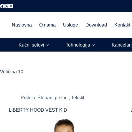
Skip
to
content
Naslovna
O nama
Usluge
Download
Kontakt
Kućni setovi
Tehnologija
Kancelari
Veličina
10
Prsluci
,
Štepani prsluci
,
Tekstil
LIBERTY HOOD VEST KID