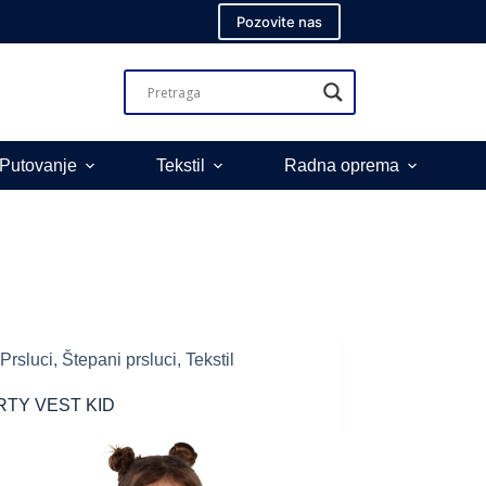
Pozovite nas
 Putovanje
Tekstil
Radna oprema
Prsluci
,
Štepani prsluci
,
Tekstil
RTY VEST KID