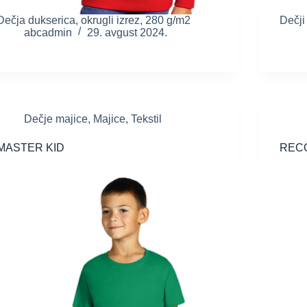
Dečja dukserica, okrugli izrez, 280 g/m2
Dečji
abcadmin
29. avgust 2024.
Dečje majice
,
Majice
,
Tekstil
MASTER KID
REC