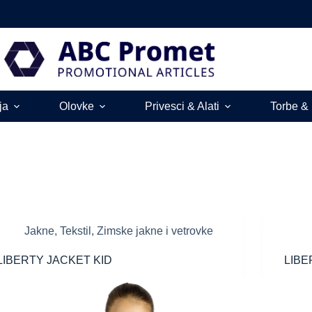
ja
Olovke
Privesci & Alati
Torbe &
Jakne
,
Tekstil
,
Zimske jakne i vetrovke
LIBERTY JACKET KID
LIBE