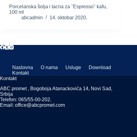
Porcelanska šolja i tacna za "Espresso" kafu,
100 ml
abcadmin
14. oktobar 2020.
Naslovna
O nama
Usluge
Download
Kontakt
Kontakt
ABC promet , Bogoboja Atanackovića 14, Novi Sad,
Srbija
Telefon: 065/55-00-202.
Email: office@abcpromet.com