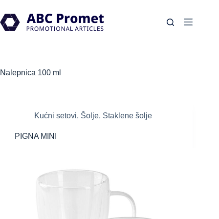
Skip
to
content
Nalepnica
100 ml
Kućni setovi
,
Šolje
,
Staklene šolje
PIGNA MINI