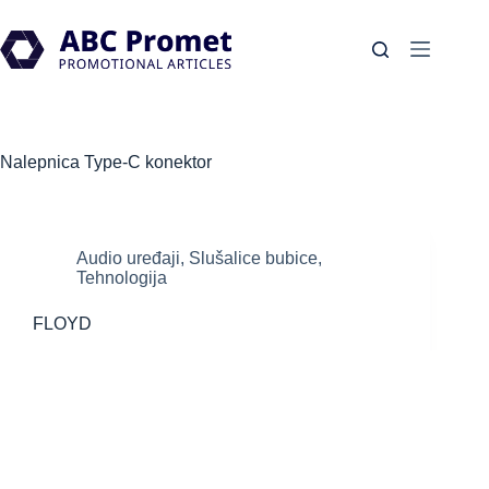
Skip
to
content
Nalepnica
Type-C konektor
Audio uređaji
,
Slušalice bubice
,
Tehnologija
FLOYD