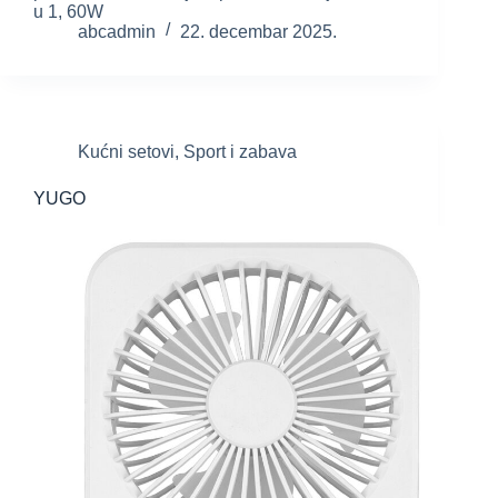
u 1, 60W
abcadmin
22. decembar 2025.
Kućni setovi
,
Sport i zabava
YUGO